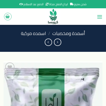
Ski
شحن سريع
ارجاع المنتج مجانا
الدفع عند الاستلام
t
conten
أسمدة ومخصبات
/
اسمده مركبة
اضافة
الى
المنتجات
المفضلة