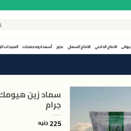
حيوانى
الانتاج الداجني
الانتاج السمكي
بذور
أسمدة ومخصبات
المبيدات الز
جرام
اضافة
225
جنيه
الى
المنتجات