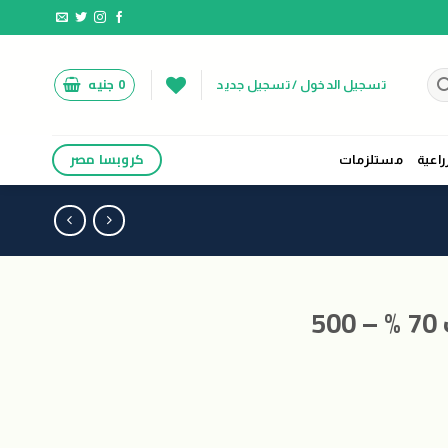
0
جنيه
تسجيل الدخول / تسجيل جديد
كروبسا مصر
راعية
مستلزمات
سماد زين هيومك 70 % – 500