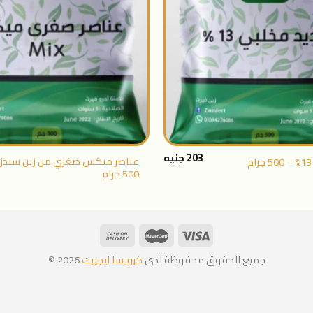
+
203
جنيه
عناصر ميكس صغري من زين سيدز 
500 جرام
جميع الحقوق محفوظة لدى
كروبسا ايجيبت
2026 ©