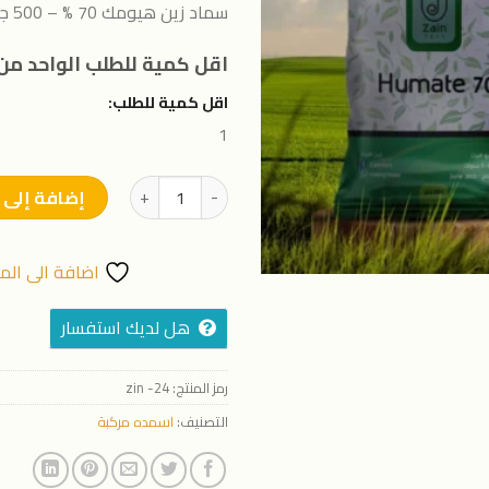
المفضلة
سماد زين هيومك 70 % – 500 جرام
اقل كمية للطلب الواحد من 
اقل كمية للطلب:
1
كمية سماد زين هيومك 70 % - 500 جرام
إضافة إلى 
اضافة الى الم
هل لديك استفسار
رمز المنتج:
zin -24
التصنيف:
اسمده مركبة