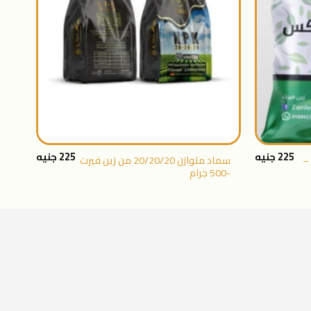
+
+
225
جنيه
225
جنيه
–
سماد متوازن 20/20/20 من زين فيرت
-500 جرام
جرا