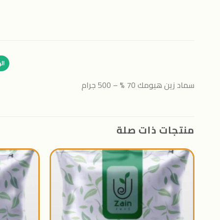
ال
سماد زين هيومك 70 % – 500 جرام
منتجات ذات صلة
اضافة
الى
المنتجات
المفضلة