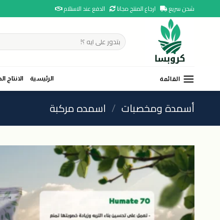
Ski
شحن سريع
ارجاع المنتج مجانا
الدفع عند الاستلام
t
conten
البحث
عن:
الرئيسية
الانتاج ال
القائمة
أسمدة ومخصبات
/
اسمده مركبة