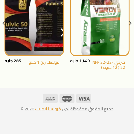
اضافة
اضافة
الى
الى
المنتجات
المنتجات
المفضلة
المفضلة
1,449
جنيه
285
جنيه
فيردي NPK 22-22-
فولفيك زين 1 كيلو
22 ( 12 عبوه )
جميع الحقوق محفوظة لدى
كروبسا ايجيبت
2026 ©