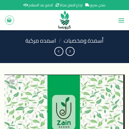
Ski
شحن سريع
ارجاع المنتج مجانا
الدفع عند الاستلام
t
conten
أسمدة ومخصبات
/
اسمده مركبة
اضافة
الى
المنتجات
المفضلة