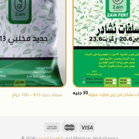
اضافة
الى
المنتجات
المفضلة
+
30
جنيه
 نشادر من زين فيرت عبوه
سماد حديد 13% – 100 جرام
جميع الحقوق محفوظة لدى
كروبسا ايجيبت
2026 ©