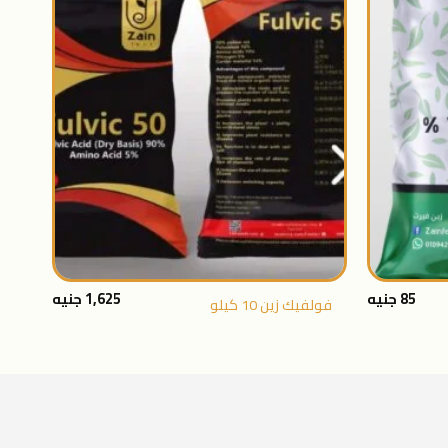
اضافة
اضافة
الى
الى
المنتجات
المنتجات
المفضلة
المفضلة
+
+
85
جنيه
1,625
جنيه
فولفيك زين 10 كيلو
– 1 كيلو