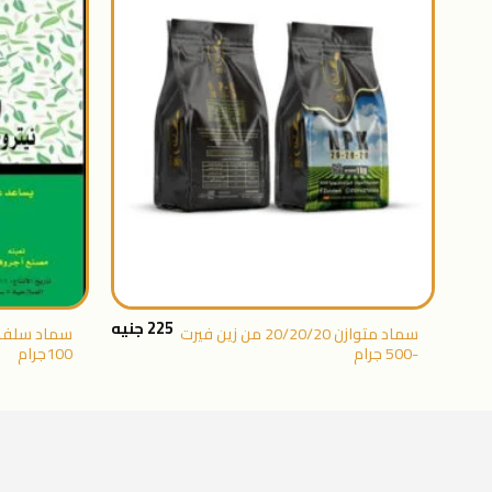
اضافة
الى
المنتجات
المفضلة
+
225
جنيه
سماد متوازن 20/20/20 من زين فيرت
سماد سلفات
-500 جرام
100جرام