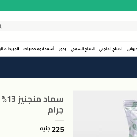
حيوانى
الانتاج الداجني
الانتاج السمكي
بذور
أسمدة ومخصبات
المبيدات الز
جرام
اضافة
225
جنيه
الى
المنتجات