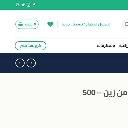
0
جنيه
تسجيل الدخول / تسجيل جديد
كروبسا مصر
راعية
مستلزمات
سماد منجنيز 13% من زين – 500