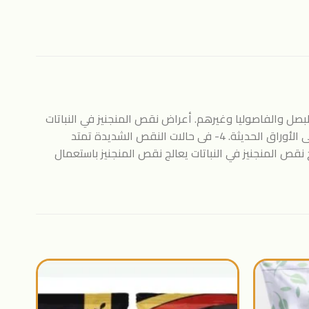
لبصل والفاصوليا وغيرهم. أعراض نقص المنجنيز في النباتات
1- إصفرار الأنسجة بين العروق في الورقة. 2- ظهور بقع ميتة متحللة صغيرة على امتداد وسط الورقة. 3- تظهر أعراض نقصه أولاً على الأوراق الحديثة. 4- فى حالات النقص الشديدة تمتد
ناً. علاج نقص المنجنيز في النباتات يعالج نقص المنجنيز باستعمال