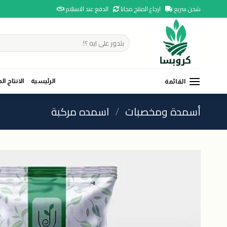
Ski
شحن سريع
ارجاع المنتج مجانا
الدفع عند الاستلام
t
conten
البحث
عن:
الرئيسية
الانتاج ال
القائمة
أسمدة ومخصبات
/
اسمده مركبة