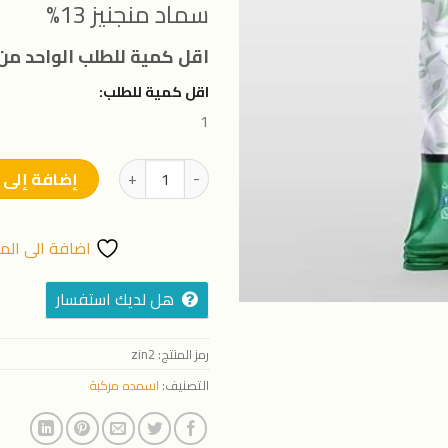
المفضلة
سماد منجنيز 13%
اقل كمية للطلب الواحد من 
اقل كمية للطلب:
1
كمية سماد منجنيز 13% من زين - 500 جرام
إضافة إلى 
اضافة الى الم
هل لديك استفسار
رمز المنتج:
zin2
التصنيف:
اسمده مركبة