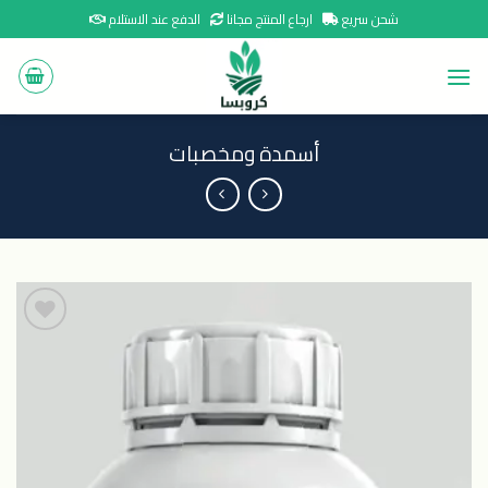
Ski
شحن سريع
ارجاع المنتج مجانا
الدفع عند الاستلام
t
conten
أسمدة ومخصبات
اضافة
الى
المنتجات
المفضلة