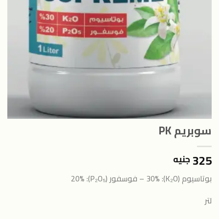
سوبريم PK
325
جنيه
بوتاسيوم (K₂O): 30% –
فوسفور (P₂O₅): 20%
لتر