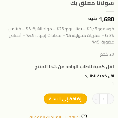
سولانا معلق بك
1,680
جنيه
فوسفور: 37.5% – بوتاسيوم: 25% – مواد ناشرة: 5% – فيتامين
C: 3% – سكريات كحولية: 5% – مضادات إجهاد: 4.5%
–
أحماض
عضوية: 15%
20 كجم
اقل كمية للطلب الواحد من هذا المنتج
اقل كمية للطلب:
1
كمية سولانا معلق بك
إضافة إلى السلة
اضافة الى المنتجات المفضلة