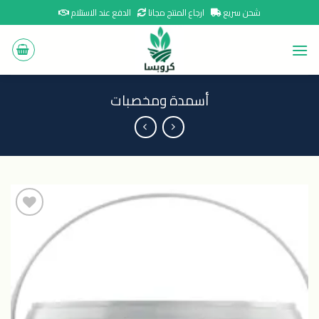
Ski
شحن سريع
ارجاع المنتج مجانا
الدفع عند الاستلام
t
conten
أسمدة ومخصبات
اضافة
الى
المنتجات
المفضلة