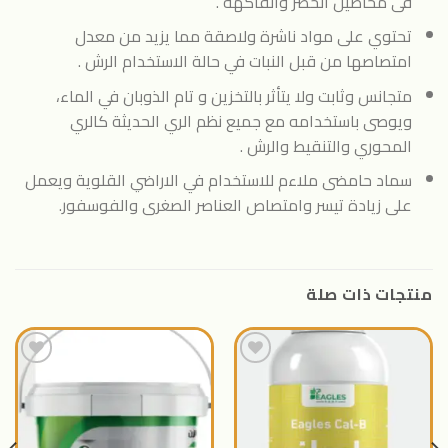
فى محاصيل الخضر والفاكهة .
تحتوي على مواد ناشرة ولاصقة مما يزيد من معدل
امتصاصها من قبل النبات في حالة الاستخدام الرش .
متجانس وثابت ولا يتأثر بالتخزين و تام الذوبان في الماء،
ويوصى باستخدامه مع جميع نظم الري الحديثة كالري
المحوري والتنقيط والرش .
سماد حامضى ملاءم للاستخدام في الاراضي القلوية ويعمل
على زيادة تيسر وامتصاص العناصر الصغرى والفوسفور.
منتجات ذات صلة
اضافة
اضافة
الى
الى
المنتجات
المنتجات