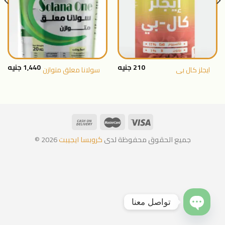
المفضلة
المفضلة
210
جنيه
1,440
جنيه
ايجلز كال بى
سولانا معلق متوازن
جميع الحقوق محفوظة لدى
كروبسا ايجيبت
2026 ©
تواصل معنا
OPEN