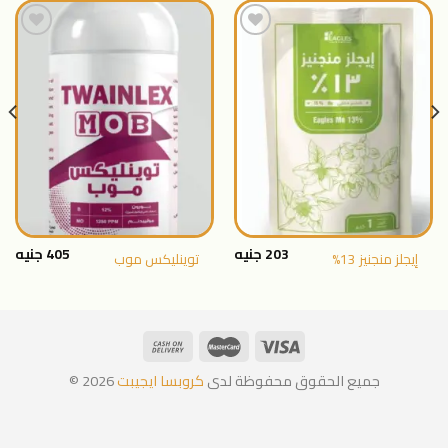
اضافة
اضافة
الى
الى
المنتجات
المنتجات
المفضلة
المفضلة
203
جنيه
405
جنيه
إيجلز منجنيز 13%
توينليكس موب
جميع الحقوق محفوظة لدى
كروبسا ايجيبت
2026 ©