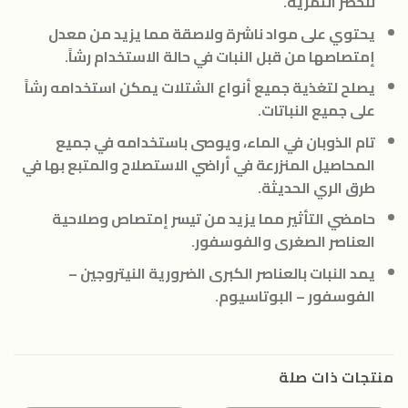
للخضر الثمرية.
يحتوي على مواد ناشرة ولاصقة مما يزيد من معدل
إمتصاصها من قبل النبات في حالة الاستخدام رشاً.
يصلح لتغذية جميع أنواع الشتلات يمكن استخدامه رشاً
على جميع النباتات.
تام الذوبان في الماء، ويوصى باستخدامه في جميع
المحاصيل المنزرعة في أراضي الاستصلاح والمتبع بها في
طرق الري الحديثة.
حامضي التأثير مما يزيد من تيسر إمتصاص وصلاحية
العناصر الصغرى والفوسفور.
يمد النبات بالعناصر الكبرى الضرورية النيتروجين –
الفوسفور – البوتاسيوم.
منتجات ذات صلة