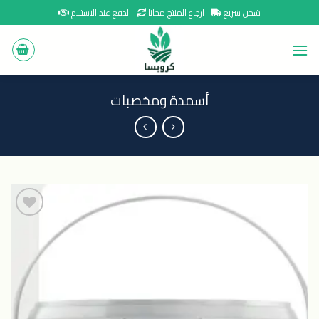
Ski
شحن سريع
ارجاع المنتج مجانا
الدفع عند الاستلام
t
conten
أسمدة ومخصبات
اضافة
الى
المنتجات
المفضلة