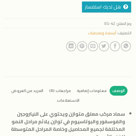
هل لديك استفسار
رمز المنتج:
EG-42
التصنيف:
أسمدة ومخصبات
الوصف
معلومات إضافية
مراجعات (0)
المزيد من العروض
الاستعلامات
سماد مركب معلق متوازن ويحتوي على النيتروجين
والفوسفور والبوتاسيوم في توازن يلائم مراحل النمو
المختلفة لجميع المحاصيل وخاصة المراحل المتوسطة