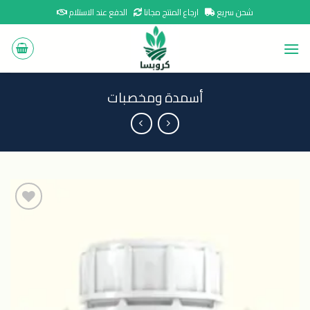
Ski
شحن سريع
ارجاع المنتج مجانا
الدفع عند الاستلام
t
conten
أسمدة ومخصبات
اضافة
الى
المنتجات
المفضلة