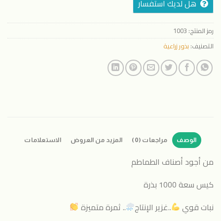
هل لديك استفسار
رمز المنتج:
1003
التصنيف:
بذور زراعية
الوصف
مراجعات (0)
المزيد من العروض
الاستعلامات
من أجود أصناف الطماطم
كيس سعة 1000 بذرة
نبات قوي
..غزير الإنتاج
.. ثمرة متميزة