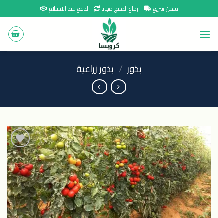
Ski
شحن سريع
ارجاع المنتج مجانا
الدفع عند الاستلام
t
conten
بذور
/
بذور زراعية
اضافة
الى
المنتجات
المفضلة