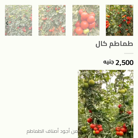
طماطم كال
2,500
جنيه
من أجود أصناف الطماطم