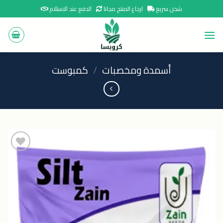
Ski
شحن سريع
ارجاع المنتج مجانا
الدفع عند الاستلام
t
conten
أسمدة ومخصبات
/
كمبوست
اضافة
الى
المنتجات
المفضلة