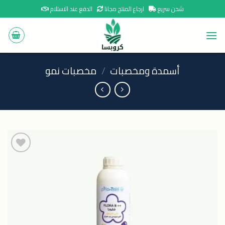
Ski
شحن سريع
ارجاع المنتج مجانا
الدفع عند الاستلام
t
conten
أسمدة ومخصبات
/
مخصبات نمو
اضافة
الى
المنتجات
المفضلة