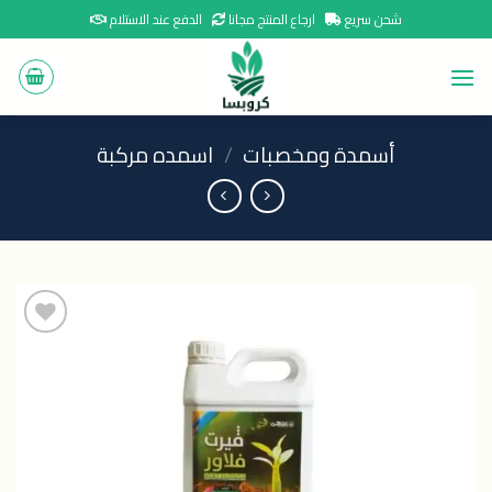
Ski
شحن سريع
ارجاع المنتج مجانا
الدفع عند الاستلام
t
conten
أسمدة ومخصبات
/
اسمده مركبة
اضافة
الى
المنتجات
المفضلة