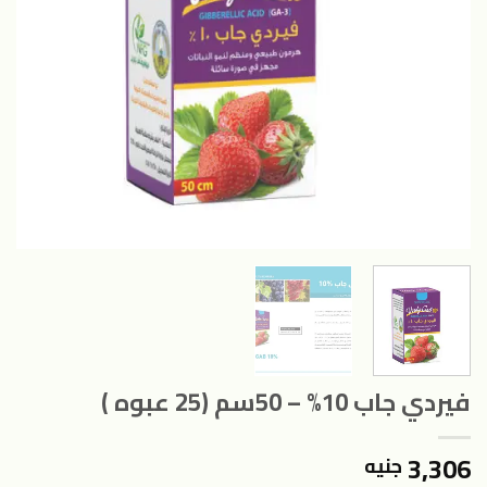
فيردي جاب 10% – 50سم (25 عبوه )
3,306
جنيه