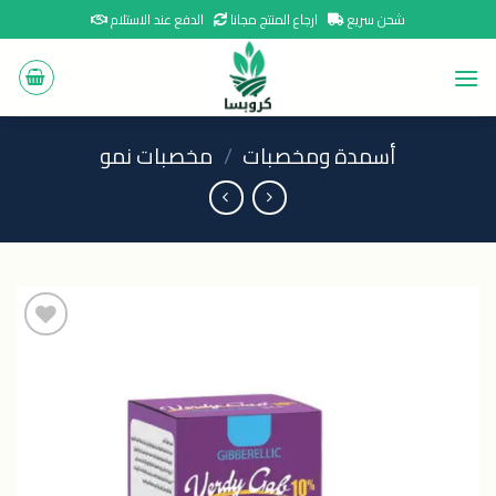
Ski
شحن سريع
ارجاع المنتج مجانا
الدفع عند الاستلام
t
conten
أسمدة ومخصبات
/
مخصبات نمو
اضافة
الى
المنتجات
المفضلة