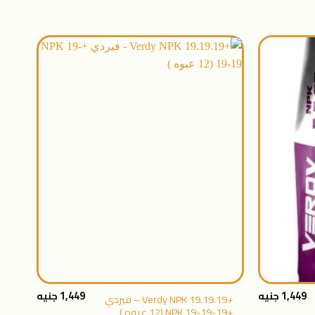
اضافة
اضافة
الى
الى
المنتجات
المنتجات
المفضلة
المفضلة
+
+
1,449
جنيه
1,449
جنيه
+Verdy NPK 19.19.19 – فيردي
فيتور ك
+NPK 19-19-19 (12 عبوه )