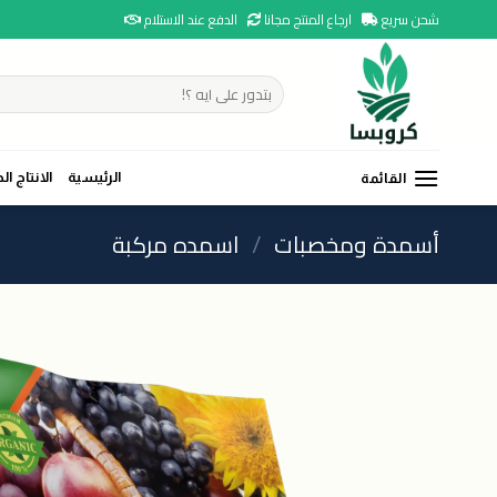
Ski
شحن سريع
ارجاع المنتج مجانا
الدفع عند الاستلام
t
conten
البحث
عن:
الرئيسية
الانتاج ال
القائمة
أسمدة ومخصبات
/
اسمده مركبة