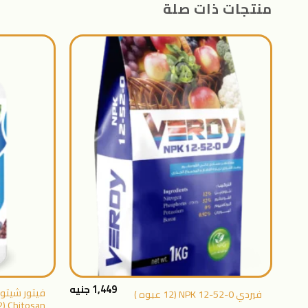
منتجات ذات صلة
اضافة
الى
المنتجات
المفضلة
+
1,449
جنيه
فيردي NPK 12-52-0 (12 عبوه )
Chitosan (12 عبوه)