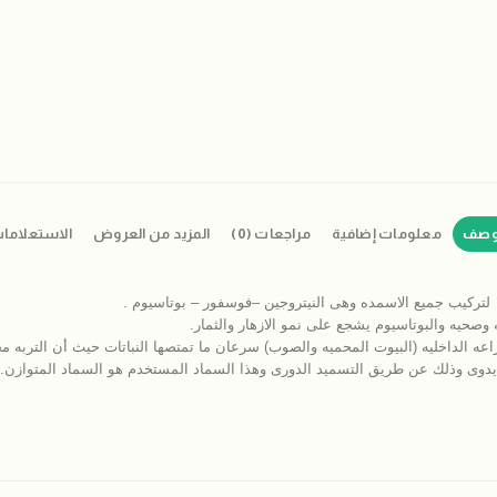
وصف
معلومات إضافية
مراجعات (0)
المزيد من العروض
الاستعلاما
 لتركيب جميع الاسمده وهى النيتروجين –فوسفور – بوتاسيوم .
 وصحيه والبوتاسيوم يشجع على نمو الازهار والثمار.
عه الداخليه (البيوت المحميه والصوب) سرعان ما تمتصها النباتات حيث أن التربه م
 يدوى وذلك عن طريق التسميد الدورى وهذا السماد المستخدم هو السماد المتوازن.