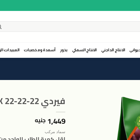
حيوانى
الانتاج الداجني
الانتاج السمكي
بذور
أسمدة ومخصبات
المبيدات الز
فيردي NPK 22-22-22 ( 12 عبوه )
1,449
جنيه
اضافة
الى
سماد مركب
المنتجات
اقل كمية للطلب الواحد من 