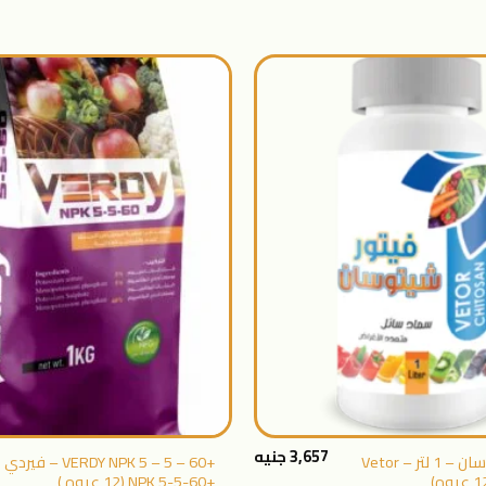
اضافة
الى
المنتجات
المفضلة
+
3,657
جنيه
فيتور شيتوسان – 1 لتر – Vetor
+VERDY NPK 5 – 5 – 60 – فيردي
+NPK 5-5-60 (12 عبوه )