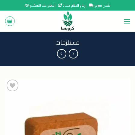
Ski
شحن سريع
ارجاع المنتج مجانا
الدفع عند الاستلام
t
conten
مستلزمات
اضافة
الى
المنتجات
المفضلة