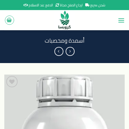
Ski
شحن سريع
ارجاع المنتج مجانا
الدفع عند الاستلام
t
conten
أسمدة ومخصبات
اضافة
الى
المنتجات
المفضلة