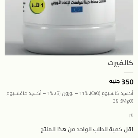
كالفيرت
350
جنيه
أكسيد كالسيوم (CaO): 11% –
بورون (B): 1% –
أكسيد ماغنسيوم
(MgO): 3%
لتر
اقل كمية للطلب الواحد من هذا المنتج