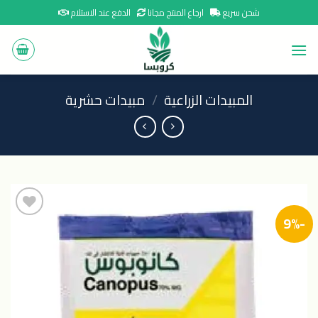
Ski
شحن سريع
ارجاع المنتج مجانا
الدفع عند الاستلام
t
conten
المبيدات الزراعية
/
مبيدات حشرية
-9%
اضافة
الى
المنتجات
المفضلة