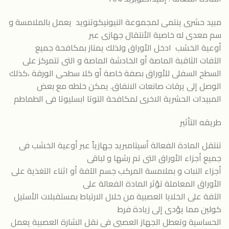
مبيد حشرى ينتمى لمجموعة النيونيكوتنويد يعمل بالملامسة و
سم معدى له خاصية الأنتقال جهازى عبر
أوعية الخشب ادخل الأوراق ولذلك يمتاز بمكافحة جميع
الآفات الثاقبة الماصة أو الخادشة الماصة و التى تتمركز على
السطح السفلى للأوراق بصفة خاصة أو كلا سطحى الورقة ،كذلك
الوصل إلى يرقات صانعات الانفاق. يمكن خلطه مع بعض
المبيدات الحشرية الاخرى لمكافحة التوتا ابسليوتا فى الطماطم
طريقه التأثير
تنتقل المادة الفعالة أسيتامبريد جهازياً عبر أوعية الخشب فى
جميع أجزاء الأوراق التى تم رشها و لباقى
أجزاء النبات و بملامسة المركب جسم الآفة أو اثناء التغذية على
الأوراق المعاملة تؤثر المادة الفعالة على
الآفة على الخلايا العصبية من خلال الارتباط بمستقبلات الأستيل
كولين مما يؤدى إلى زيادة فرط
الحساسية وتعطل الجهاز العصبى فى نقل الشارة العصبية يعمل