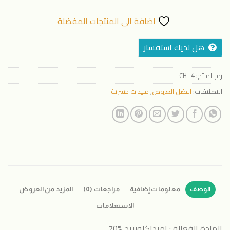
اضافة الى المنتجات المفضلة
هل لديك استفسار
رمز المنتج:
CH_4
التصنيفات:
افضل العروض
,
مبيدات حشرية
الوصف
معلومات إضافية
مراجعات (0)
المزيد من العروض
الاستعلامات
المادة الفعالة : إميداكلوبريد %70