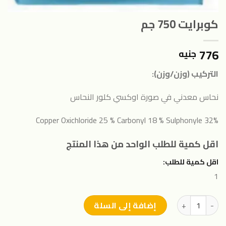
كوبرايت 750 جم
776
جنيه
التركيب (وزن/وزن):
نحاس معدني في صورة اوكسي كلور النحاس
%Copper Oxichloride 25 % Carbonyl 18 % Sulphonyle 32
اقل كمية للطلب الواحد من هذا المنتج
اقل كمية للطلب:
1
كمية كوبرايت 750 جم
إضافة إلى السلة