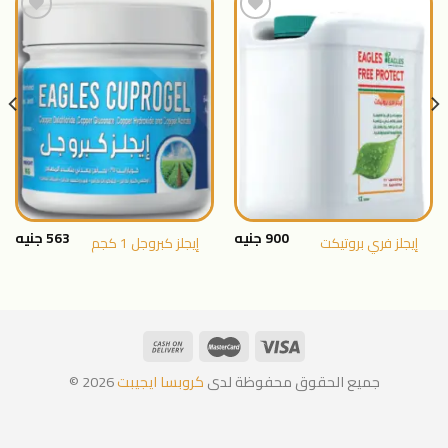
اضافة
اضافة
الى
الى
المنتجات
المنتجات
المفضلة
المفضلة
900
جنيه
563
جنيه
إيجلز فري بروتيكت
إيجلز كبروجل 1 كجم
جميع الحقوق محفوظة لدى
كروبسا ايجيبت
2026 ©