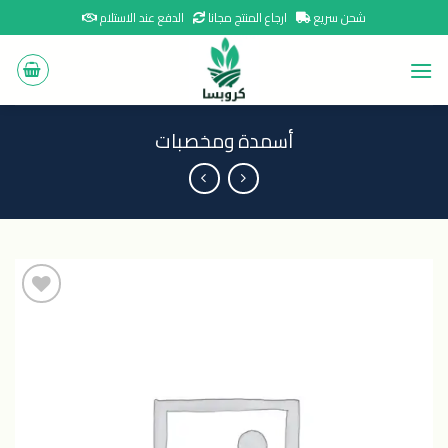
Ski
شحن سريع
ارجاع المنتج مجانا
الدفع عند الاستلام
t
conten
أسمدة ومخصبات
اضافة
الى
المنتجات
المفضلة