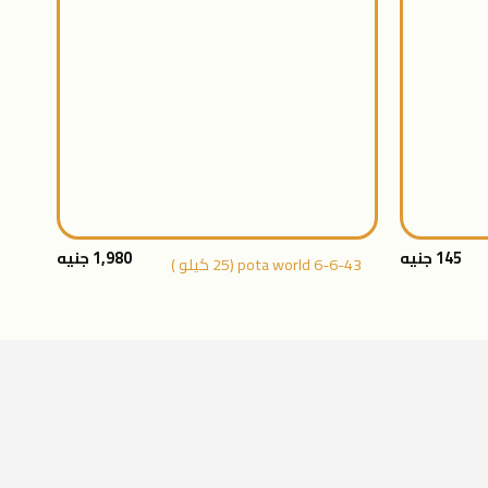
+
+
145
جنيه
1,980
جنيه
pota world 6-6-43 (25 كيلو )
30كيلو