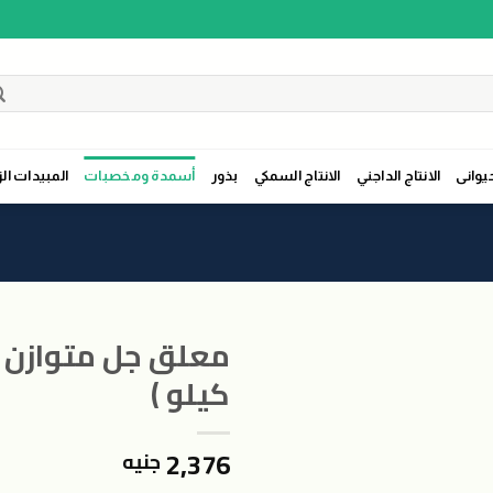
حيوانى
الانتاج الداجني
الانتاج السمكي
بذور
أسمدة ومخصبات
المبيدات الز
كيلو )
2,376
جنيه