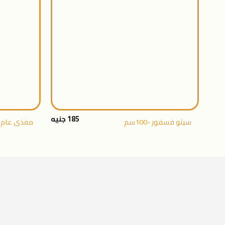
+
185
جنيه
سيتو فسفور -100سم
مغذى عام – 1 ل