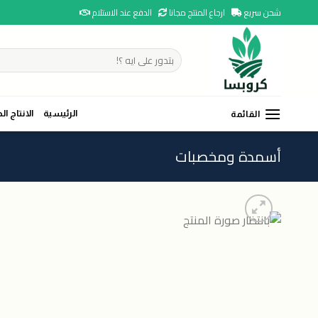
Ski
شحن سريع
ارجاع المنتج مجانا
الدفع عند الاستلام
t
conten
البحث
عن:
الرئيسية
الانتاج ال
القائمة
أسمدة ومخصبات