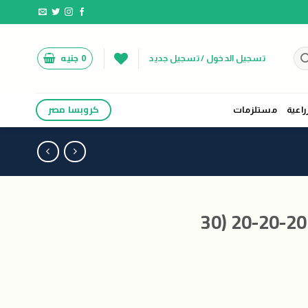
0
جنيه
تسجيل الدخول / تسجيل جديد
كروبسا مصر
راعية
مستلزمات
معلق جل متوازن 20-20-20 (30