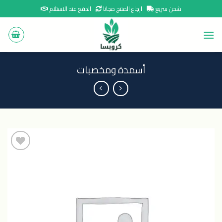
Ski
شحن سريع
ارجاع المنتج مجانا
الدفع عند الاستلام
t
conten
أسمدة ومخصبات
اضافة
الى
المنتجات
المفضلة