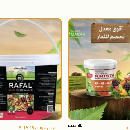
اضافة
الى
المنتجات
المفضلة
+
80
جنيه
تا
معلق فرست 19-19-19