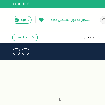
0
جنيه
تسجيل الدخول / تسجيل جديد
كروبسا مصر
راعية
مستلزمات