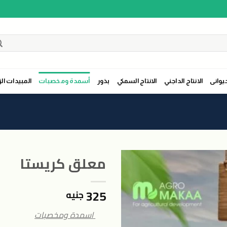
حيوانى
الانتاج الداجني
الانتاج السمكي
بذور
أسمدة ومخصبات
المبيدات الز
معلق كريستا
325
جنيه
اضافة
الى
اسمدة ومخصبات
المنتجات