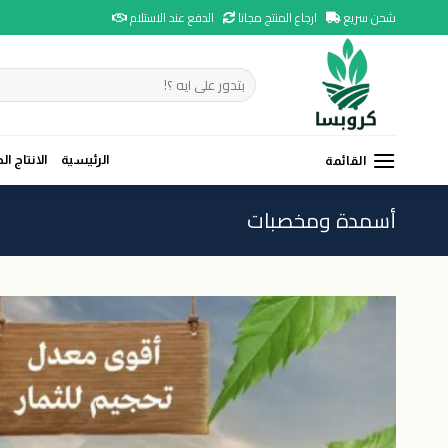
Ski
شحن سريع
ارجاع المنتج مجانا
الدفع عند الاستلام
t
conten
البحث
عن:
الرئيسية
الانتاج ال
القائمة
أسمدة ومخصبات