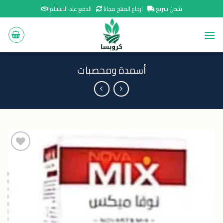
Ski
شحن سريع
ارجاع المنتج مجانا
الدفع عند الاستلام
t
conten
أسمدة ومخصبات
اضافة
الى
المنتجات
المفضلة