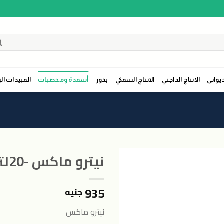
حيوانى
الانتاج الداجني
الانتاج السمكي
بذور
أسمدة ومخصبات
المبيدات الز
نيترو ماكس -20لتر
935
جنيه
اضافة
الى
نيترو ماكس
المنتجات