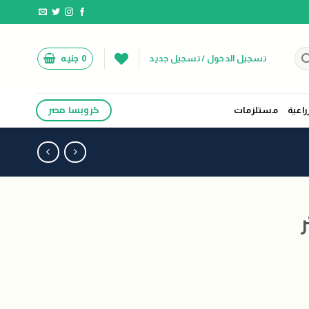
0
جنيه
تسجيل الدخول / تسجيل جديد
كروبسا مصر
راعية
مستلزمات