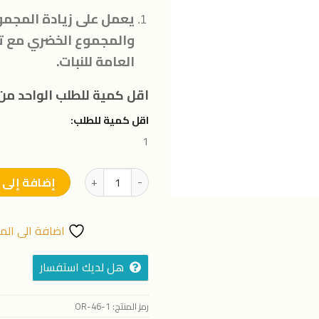
المفضلة
يعمل على زيادة المجمو
والمجموع الخضري مع تح
العامة للنبات.
اقل كمية للطلب الواحد من 
اقل كمية للطلب:
1
كمية نيترو ماكس -20لتر
إضافة إلى 
اضافة الى الم
هل لديك استفسار
رمز المنتج:
OR-46-1