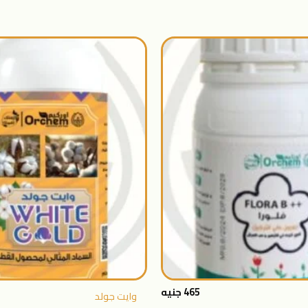
اضافة
الى
المنتجات
المفضلة
+
465
جنيه
وايت جولد