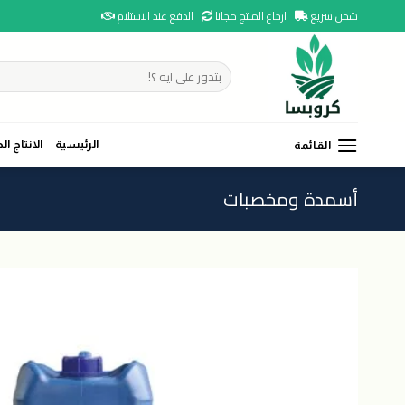
Ski
شحن سريع
ارجاع المنتج مجانا
الدفع عند الاستلام
t
conten
البحث
عن:
الرئيسية
الانتاج ال
القائمة
أسمدة ومخصبات