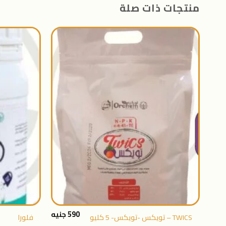
منتجات ذات صلة
اضافة
الى
المنتجات
المفضلة
+
590
جنيه
TWICS – تويكس -تويكس- 5 كليو
فلورا