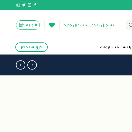
0
جنيه
تسجيل الدخول / تسجيل جديد
كروبسا مصر
راعية
مستلزمات