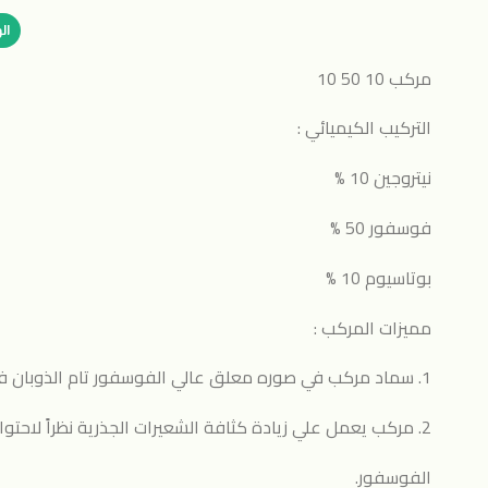
ال
مركب 10 50 10
التركيب الكيميائي :
نيتروجين 10 %
فوسفور 50 %
بوتاسيوم 10 %
مميزات المركب :
1. سماد مركب في صوره معلق عالي الفوسفور تام الذوبان في الماء وذو معامل ملوحة منخفض.
2. مركب يعمل علي زيادة كثافة الشعيرات الجذرية نظراً لاحتوائة علي نسبة عالية من
الفوسفور.