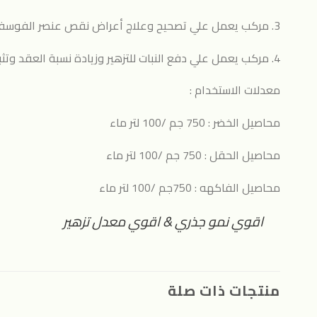
3. مركب يعمل علي تصحيح وعلاج أعراض نقص عنصر الفوسفور علي النبات.
4. مركب يعمل علي دفع النبات للتزهير وزيادة نسبة العقد وتثبيت العقد نتيجة لاحتوائة علي نسبة متوازنة من البوتاسيوم ونسبة عالية من الفوسفور.
معدلات الاستخدام :
محاصيل الخضر : 750 جم /100 لتر ماء
محاصيل الحقل : 750 جم /100 لتر ماء
محاصيل الفاكهه : 750جم /100 لتر ماء
اقوي نمو جذري & اقوي معدل تزهير
منتجات ذات صلة