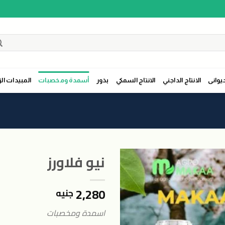
حيوانى
الانتاج الداجني
الانتاج السمكي
بذور
أسمدة ومخصبات
المبيدات الز
نيو فلاورز
2,280
جنيه
اضافة
الى
اسمدة ومخصبات
المنتجات