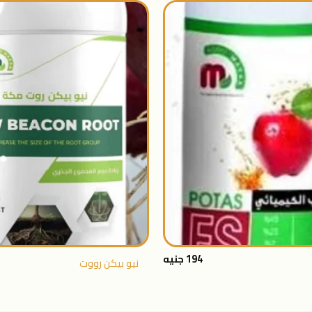
اضافة
الى
المنتجات
المفضلة
+
194
جنيه
نيو بيكن رووت