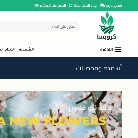
Ski
شحن سريع
ارجاع المنتج مجانا
الدفع عند الاستلام
t
conten
البحث
عن:
الرئيسية
الانتاج ال
القائمة
أسمدة ومخصبات