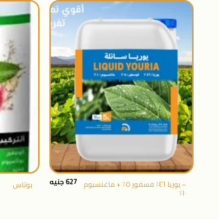
اضافة
الى
المنتجات
المفضلة
+
627
جنيه
– يوريا ٤٦٪ فسفور ٥٪ + ماغنسيوم
بوتاس
١٠٪