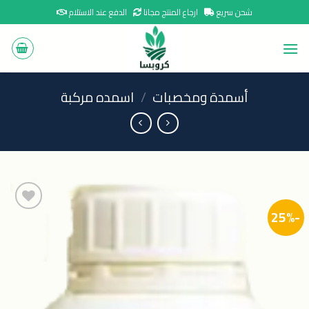
Ski
شحن سريع
ارجاع المنتج مجانا
الدفع عند الاستلام
t
conten
أسمدة ومخصبات
/
اسمده مركبة
-25%
اضافة
الى
المنتجات
المفضلة