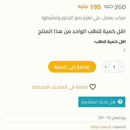
السعر
السعر
195
260
جنيه
جنيه
الأصلي
الحالي
مركب يعمل علي تعزيز نمو الجذور وتنشيطها
هو:
هو:
260 جنيه.
195 جنيه.
اقل كمية للطلب الواحد من هذا المنتج
اقل كمية للطلب:
1
كمية هاي بلوم - 1 لتر
إضافة إلى السلة
اضافة الى المنتجات المفضلة
هل لديك استفسار
رمز المنتج:
19 -OR
التصنيف:
اسمده مركبة