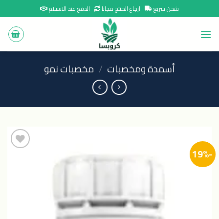
Ski
شحن سريع
ارجاع المنتج مجانا
الدفع عند الاستلام
t
conten
أسمدة ومخصبات
/
مخصبات نمو
-19%
اضافة
الى
المنتجات
المفضلة