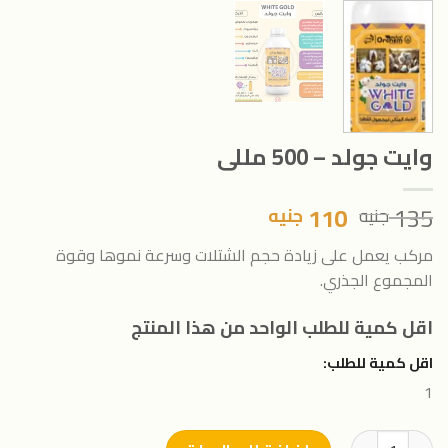
وايت جولد – 500 مللى
السعر
السعر
110
135
جنيه
جنيه
الأصلي
الحالي
مركب يعمل على زيادة حجم الشتلات وسرعة نموها وقوة
هو:
هو:
المجموع الجذري.
135 جنيه.
110 جنيه.
اقل كمية للطلب الواحد من هذا المنتج
اقل كمية للطلب:
1
كمية وايت جولد - 500 مللى