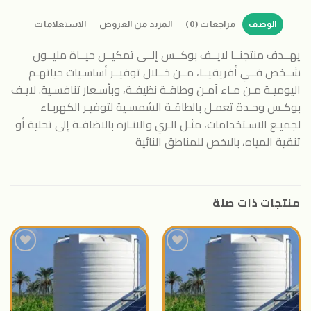
الوصف
مراجعات (0)
المزيد من العروض
الاستعلامات
يهــدف منتجنــا لايــف بوكــس إلــى تمكيــن حيــاة مليــون
شــخص فــي أفريقيــا، مــن خــلال توفيــر أساسـيات حياتهـم
اليوميـة مـن مـاء آمـن وطاقـة نظيفـة، وبأسـعار تنافسـية. لايـف
بوكـس وحـدة تعمـل بالطاقـة الشمسـية لتوفيـر الكهربـاء
لجميـع الاسـتخدامات، مثـل الـري والانـارة بالاضافـة إلى تحلية أو
تنقية المياه، بالاخص للمناطق النائية
منتجات ذات صلة
اضافة
اضافة
الى
الى
المنتجات
المنتجات