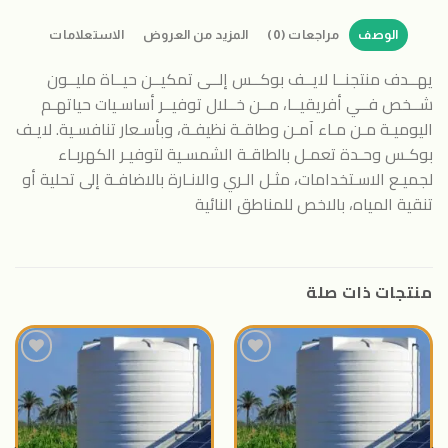
الوصف
مراجعات (0)
المزيد من العروض
الاستعلامات
يهــدف منتجنــا لايــف بوكــس إلــى تمكيــن حيــاة مليــون
شــخص فــي أفريقيــا، مــن خــلال توفيــر أساسـيات حياتهـم
اليوميـة مـن مـاء آمـن وطاقـة نظيفـة، وبأسـعار تنافسـية. لايـف
بوكـس وحـدة تعمـل بالطاقـة الشمسـية لتوفيـر الكهربـاء
لجميـع الاسـتخدامات، مثـل الـري والانـارة بالاضافـة إلى تحلية أو
تنقية المياه، بالاخص للمناطق النائية
منتجات ذات صلة
اضافة
اضافة
الى
الى
المنتجات
المنتجات