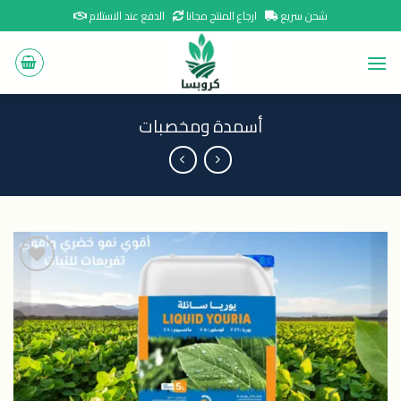
Ski
شحن سريع
ارجاع المنتج مجانا
الدفع عند الاستلام
t
conten
أسمدة ومخصبات
اضافة
الى
المنتجات
المفضلة