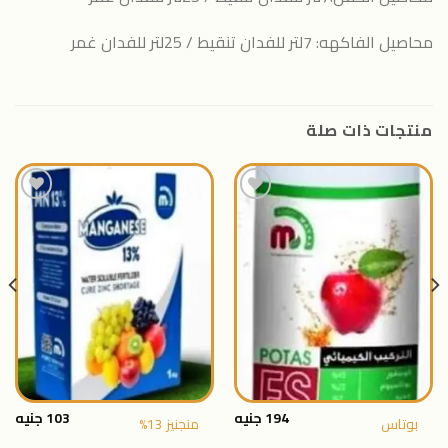
محاصيل الفاكهه: 7لتر للفدان تنقيط / 25لتر للفدان غمر
منتجات ذات صلة
اضافة
اضافة
الى
الى
المنتجات
المنتجات
المفضلة
المفضلة
194
جنيه
103
جنيه
بوتاس
منجنيز 13%