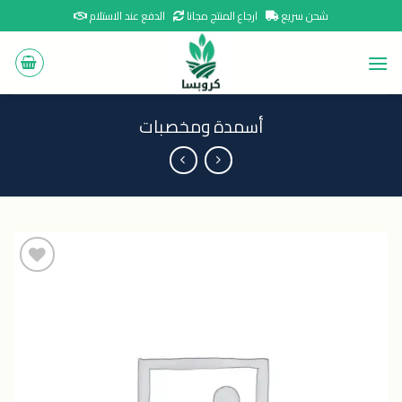
Ski
شحن سريع
ارجاع المنتج مجانا
الدفع عند الاستلام
t
conten
أسمدة ومخصبات
اضافة
الى
المنتجات
المفضلة