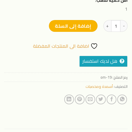
اقل كمية للطلب:
1
كمية pota world 6-6-43 (25 كيلو )
إضافة إلى السلة
اضافة الى المنتجات المفضلة
هل لديك استفسار
رمز المنتج:
19-om
التصنيف:
أسمدة ومخصبات