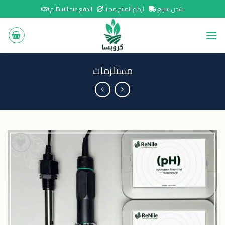
Ski
شحن سريع
ارجاع المنتج مجانا
الدفع عند الاستلام
t
conten
مستلزمات
اضافة
الى
المنتجات
المفضلة