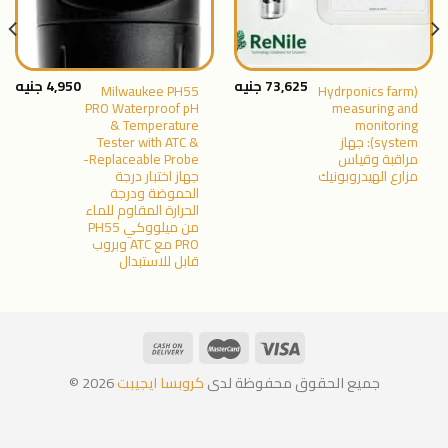
73,625
جنيه
4,950
جنيه
Milwaukee PH55
(Hydrponics farm
PRO Waterproof pH
measuring and
& Temperature
monitoring
system): جهاز
Tester with ATC &
مراقبة وقياس
Replaceable Probe-
مزارع الهيدروبونيك
جهاز اختبار درجة
الحموضة ودرجة
الحرارة المقاوم للماء
من ميلووكي PH55
PRO مع ATC وبروب
قابل للاستبدال
جميع الحقوق محفوظة لدى
كروبسا ايجيبت
2026 ©