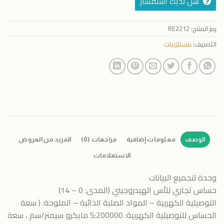
هل لديك استفسار
رمز المنتج:
RE2212
التصنيف:
مستلزمات
الوصف
معلومات إضافية
مراجعات (0)
المزيد من العروض
الاستعلامات
وحدة لتجميع البيانات
حساس تجاري للأس الهيدروجيني (المدى: 0 – 14)
التوصيلية الكهربية – المواد الصلبة الذائبة – الملوحة: ( سعة
الحساس للتوصيلية الكهربية: 5:200000 مايكرو سيمنز/سم ، سعة